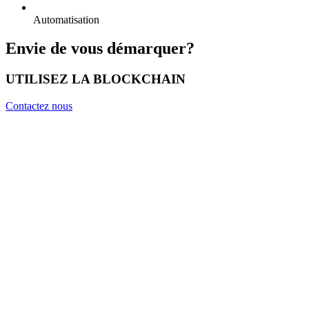
Automatisation
Envie de vous démarquer?
UTILISEZ LA BLOCKCHAIN
Contactez nous
Web Maniac est là pour vous
accompagner tout au long du
processus. Notre agence,
spécialisée dans la Blockchain,
dispose d’experts de cette
technologie. La Blockchain
résoudra vos problèmes et