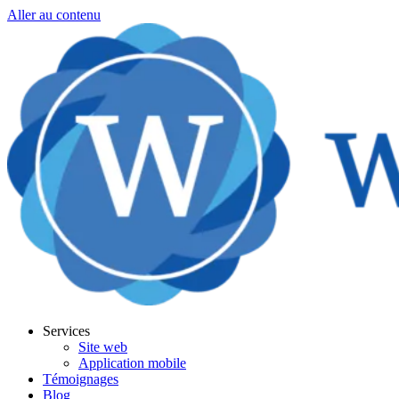
Aller au contenu
Services
Site web
Application mobile
Témoignages
Blog