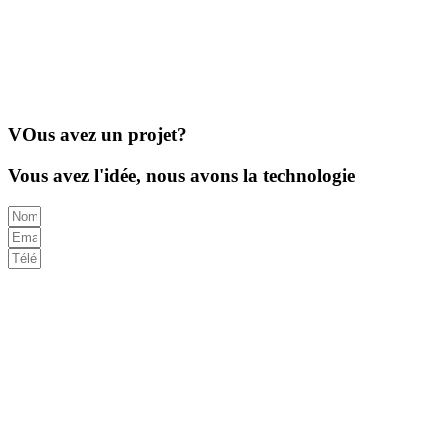
sont ce que nous apprécions vraiment et c’est ce qui nous distingue
de tout le monde.
Faites les choses une fois et faites-les bien
Nous ne faisons rien à moitié. Nous ne faisons les choses de la
bonne manière qu’avec soin, savoir-faire et effort.
VOus avez un projet?
Vous avez l'idée, nous avons la technologie