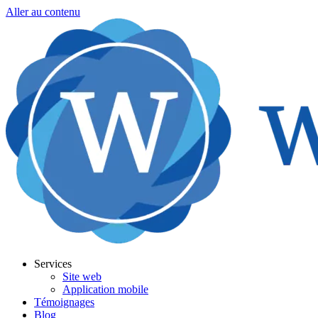
Aller au contenu
Services
Site web
Application mobile
Témoignages
Blog