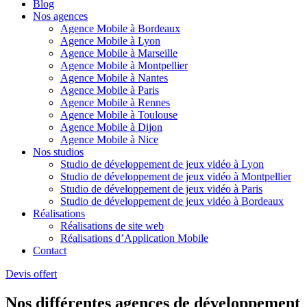
Blog
Nos agences
Agence Mobile à Bordeaux
Agence Mobile à Lyon
Agence Mobile à Marseille
Agence Mobile à Montpellier
Agence Mobile à Nantes
Agence Mobile à Paris
Agence Mobile à Rennes
Agence Mobile à Toulouse
Agence Mobile à Dijon
Agence Mobile à Nice
Nos studios
Studio de développement de jeux vidéo à Lyon
Studio de développement de jeux vidéo à Montpellier
Studio de développement de jeux vidéo à Paris
Studio de développement de jeux vidéo à Bordeaux
Réalisations
Réalisations de site web
Réalisations d’Application Mobile
Contact
Devis offert
Nos différentes agences de développement