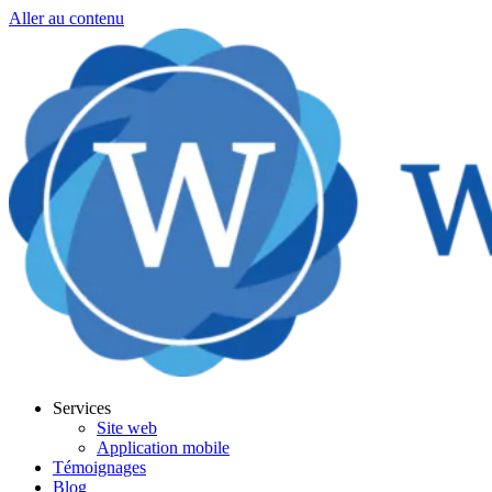
Aller au contenu
Services
Site web
Application mobile
Témoignages
Blog