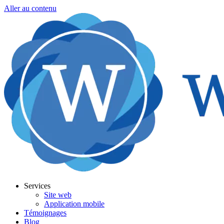
Aller au contenu
Services
Site web
Application mobile
Témoignages
Blog