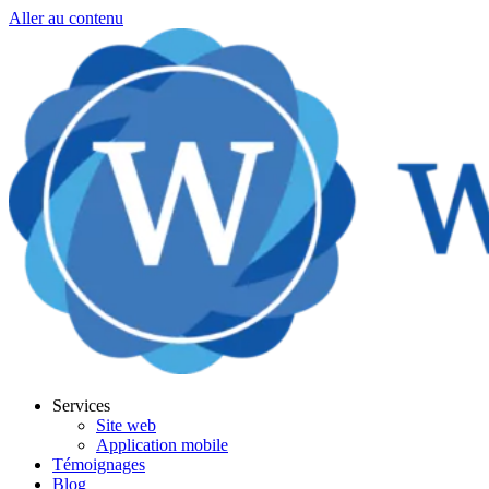
Aller au contenu
Services
Site web
Application mobile
Témoignages
Blog