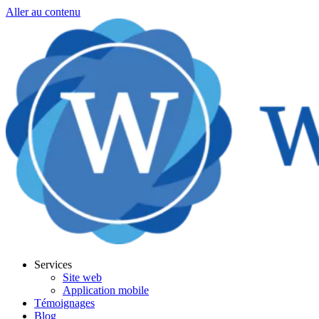
Aller au contenu
Services
Site web
Application mobile
Témoignages
Blog