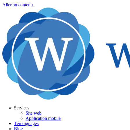
Aller au contenu
Services
Site web
Application mobile
Témoignages
Blog