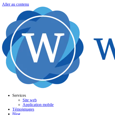
Aller au contenu
Services
Site web
Application mobile
Témoignages
Blog