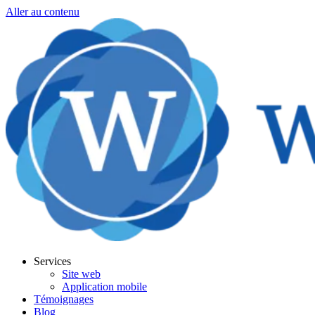
Aller au contenu
Services
Site web
Application mobile
Témoignages
Blog