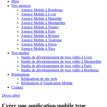
Blog
Nos agences
Agence Mobile à Bordeaux
Agence Mobile à Lyon
Agence Mobile à Marseille
Agence Mobile à Montpellier
Agence Mobile à Nantes
Agence Mobile à Paris
Agence Mobile à Rennes
Agence Mobile à Toulouse
Agence Mobile à Dijon
Agence Mobile à Nice
Nos studios
Studio de développement de jeux vidéo à Lyon
Studio de développement de jeux vidéo à Montpellier
Studio de développement de jeux vidéo à Paris
Studio de développement de jeux vidéo à Bordeaux
Réalisations
Réalisations de site web
Réalisations d’Application Mobile
Contact
Devis offert
Créer une application mobile type