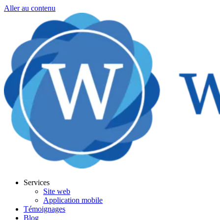
Aller au contenu
Services
Site web
Application mobile
Témoignages
Blog