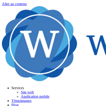
Aller au contenu
Services
Site web
Application mobile
Témoignages
Blog