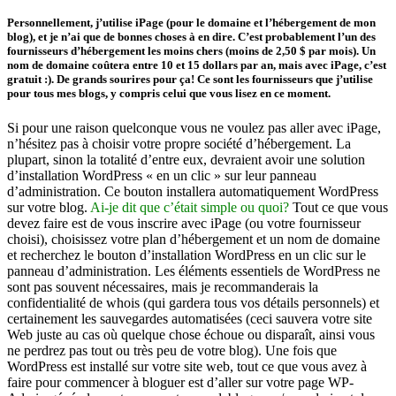
Personnellement, j’utilise iPage (pour le domaine et l’hébergement de mon
blog), et je n’ai que de bonnes choses à en dire. C’est probablement l’un des
fournisseurs d’hébergement les moins chers (moins de 2,50 $ par mois). Un
nom de domaine coûtera entre 10 et 15 dollars par an, mais avec iPage, c’est
gratuit :). De grands sourires pour ça! Ce sont les fournisseurs que j’utilise
pour tous mes blogs, y compris celui que vous lisez en ce moment.
Si pour une raison quelconque vous ne voulez pas aller avec iPage,
n’hésitez pas à choisir votre propre société d’hébergement. La
plupart, sinon la totalité d’entre eux, devraient avoir une solution
d’installation WordPress « en un clic » sur leur panneau
d’administration. Ce bouton installera automatiquement WordPress
sur votre blog.
Ai-je dit que c’était simple ou quoi?
Tout ce que vous
devez faire est de vous inscrire avec iPage (ou votre fournisseur
choisi), choisissez votre plan d’hébergement et un nom de domaine
et recherchez le bouton d’installation WordPress en un clic sur le
panneau d’administration. Les éléments essentiels de WordPress ne
sont pas souvent nécessaires, mais je recommanderais la
confidentialité de whois (qui gardera tous vos détails personnels) et
certainement les sauvegardes automatisées (ceci sauvera votre site
Web juste au cas où quelque chose échoue ou disparaît, ainsi vous
ne perdrez pas tout ou très peu de votre blog). Une fois que
WordPress est installé sur votre site web, tout ce que vous avez à
faire pour commencer à bloguer est d’aller sur votre page WP-