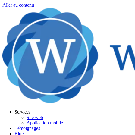
Aller au contenu
Services
Site web
Application mobile
Témoignages
Blog