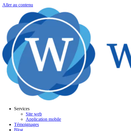
Aller au contenu
Services
Site web
Application mobile
Témoignages
Blog