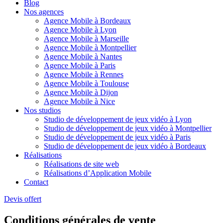
Blog
Nos agences
Agence Mobile à Bordeaux
Agence Mobile à Lyon
Agence Mobile à Marseille
Agence Mobile à Montpellier
Agence Mobile à Nantes
Agence Mobile à Paris
Agence Mobile à Rennes
Agence Mobile à Toulouse
Agence Mobile à Dijon
Agence Mobile à Nice
Nos studios
Studio de développement de jeux vidéo à Lyon
Studio de développement de jeux vidéo à Montpellier
Studio de développement de jeux vidéo à Paris
Studio de développement de jeux vidéo à Bordeaux
Réalisations
Réalisations de site web
Réalisations d’Application Mobile
Contact
Devis offert
Conditions générales de vente