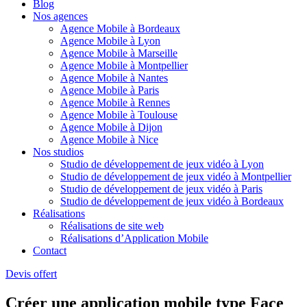
Blog
Nos agences
Agence Mobile à Bordeaux
Agence Mobile à Lyon
Agence Mobile à Marseille
Agence Mobile à Montpellier
Agence Mobile à Nantes
Agence Mobile à Paris
Agence Mobile à Rennes
Agence Mobile à Toulouse
Agence Mobile à Dijon
Agence Mobile à Nice
Nos studios
Studio de développement de jeux vidéo à Lyon
Studio de développement de jeux vidéo à Montpellier
Studio de développement de jeux vidéo à Paris
Studio de développement de jeux vidéo à Bordeaux
Réalisations
Réalisations de site web
Réalisations d’Application Mobile
Contact
Devis offert
Créer une application mobile type Face