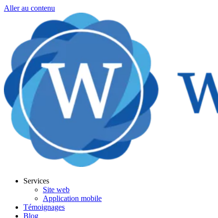
Aller au contenu
Services
Site web
Application mobile
Témoignages
Blog