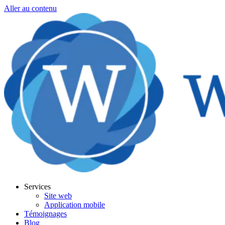
Aller au contenu
Services
Site web
Application mobile
Témoignages
Blog