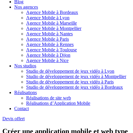
Blog
Nos agences
Agence Mobile à Bordeaux
Agence Mobile à Lyon
Agence Mobile à Marseille
Agence Mobile à Montpellier
Agence Mobile à Nantes
Agence Mobile à Paris
Agence Mobile à Rennes
Agence Mobile à Toulouse
Agence Mobile à Dijon
Agence Mobile à Nice
Nos studios
Studio de développement de jeux vidéo à Lyon
Studio de développement de jeux vidéo à Montpellier
Studio de développement de jeux vidéo à Paris
Studio de développement de jeux vidéo à Bordeaux
Réalisations
Réalisations de site web
Réalisations d’Application Mobile
Contact
Devis offert
Créer une application mobile et web type