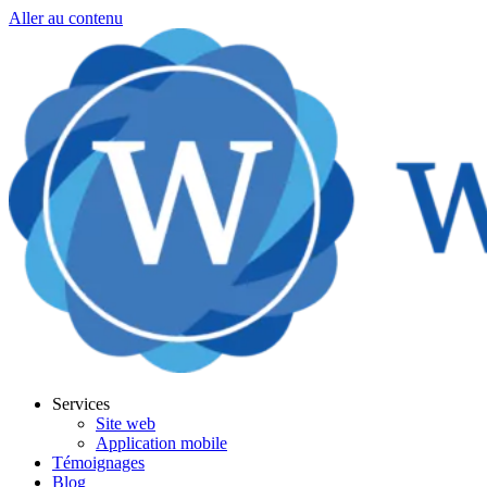
Aller au contenu
Services
Site web
Application mobile
Témoignages
Blog