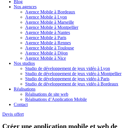
Blog
Nos agences
Agence Mobile à Bordeaux
Agence Mobile à Lyon
Agence Mobile à Marseille
Agence Mobile à Montpellier
Agence Mobile à Nantes
Agence Mobile à Paris
Agence Mobile à Rennes
Agence Mobile à Toulouse
Agence Mobile à Dijon
Agence Mobile à Nice
Nos studios
Studio de développement de jeux vidéo à Lyon
Studio de développement de jeux vidéo à Montpellier
Studio de développement de jeux vidéo à Paris
Studio de développement de jeux vidéo à Bordeaux
Réalisations
Réalisations de site web
Réalisations d’Application Mobile
Contact
Devis offert
Créer une application mobile et web de