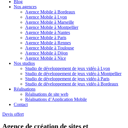
Blog
Nos agences
Agence Mobile à Bordeaux
Agence Mobile à Lyon
Agence Mobile à Marseille
Agence Mobile à Montpellier
Agence Mobile à Nantes
Agence Mobile à Paris
Agence Mobile à Rennes
Agence Mobile à Toulouse
Agence Mobile à Dijon
Agence Mobile à Nice
Nos studios
Studio de développement de jeux vidéo à Lyon
Studio de développement de jeux vidéo à Montpellier
Studio de développement de jeux vidéo à Paris
Studio de développement de jeux vidéo à Bordeaux
Réalisations
Réalisations de site web
Réalisations d’Application Mobile
Contact
Devis offert
Agence de création de sites et