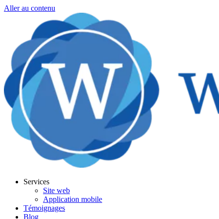
Aller au contenu
Services
Site web
Application mobile
Témoignages
Blog