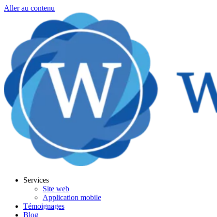
Aller au contenu
Services
Site web
Application mobile
Témoignages
Blog