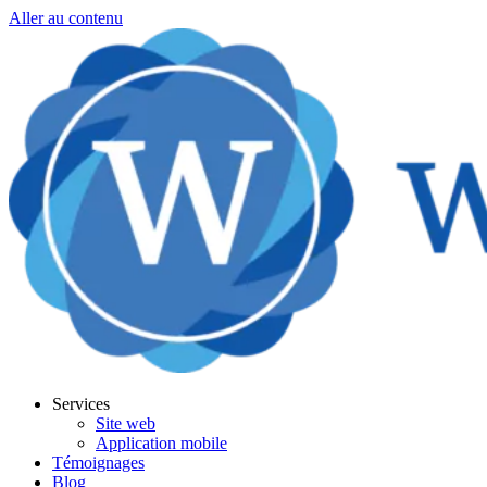
Aller au contenu
Services
Site web
Application mobile
Témoignages
Blog