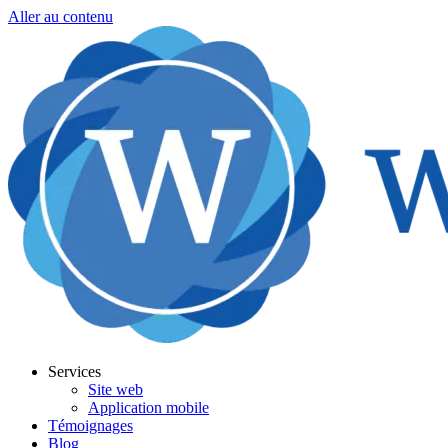
Aller au contenu
Services
Site web
Application mobile
Témoignages
Blog