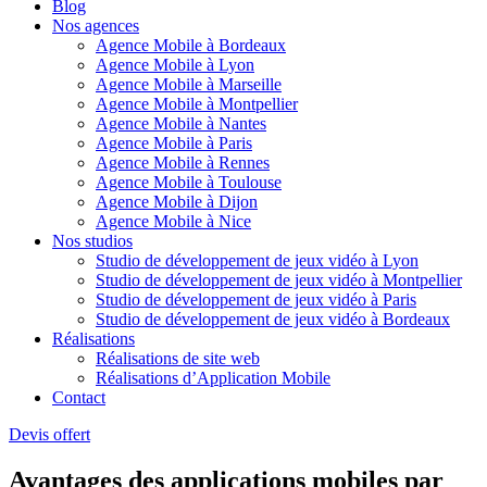
Blog
Nos agences
Agence Mobile à Bordeaux
Agence Mobile à Lyon
Agence Mobile à Marseille
Agence Mobile à Montpellier
Agence Mobile à Nantes
Agence Mobile à Paris
Agence Mobile à Rennes
Agence Mobile à Toulouse
Agence Mobile à Dijon
Agence Mobile à Nice
Nos studios
Studio de développement de jeux vidéo à Lyon
Studio de développement de jeux vidéo à Montpellier
Studio de développement de jeux vidéo à Paris
Studio de développement de jeux vidéo à Bordeaux
Réalisations
Réalisations de site web
Réalisations d’Application Mobile
Contact
Devis offert
Avantages des applications mobiles par