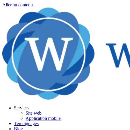
Aller au contenu
Services
Site web
Application mobile
Témoignages
Blog