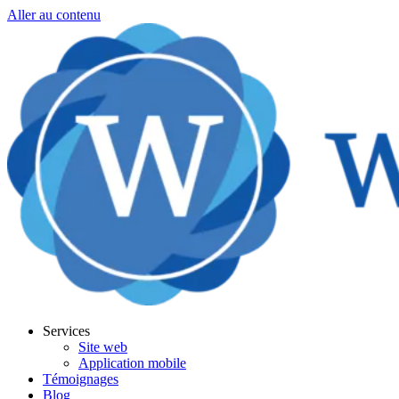
Aller au contenu
Services
Site web
Application mobile
Témoignages
Blog