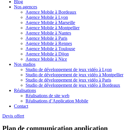
Blog
Nos agences
Agence Mobile à Bordeaux
Agence Mobile à Lyon
Agence Mobile à Marseille
Agence Mobile à Montpellier
Agence Mobile à Nantes
Agence Mobile à Paris
Agence Mobile à Rennes
Agence Mobile à Toulouse
Agence Mobile à Dijon
Agence Mobile à Nice
Nos studios
Studio de développement de jeux vidéo à Lyon
Studio de développement de jeux vidéo à Montpellier
Studio de développement de jeux vidéo à Paris
Studio de développement de jeux vidéo à Bordeaux
Réalisations
Réalisations de site web
Réalisations d’Application Mobile
Contact
Devis offert
Plan de communication application