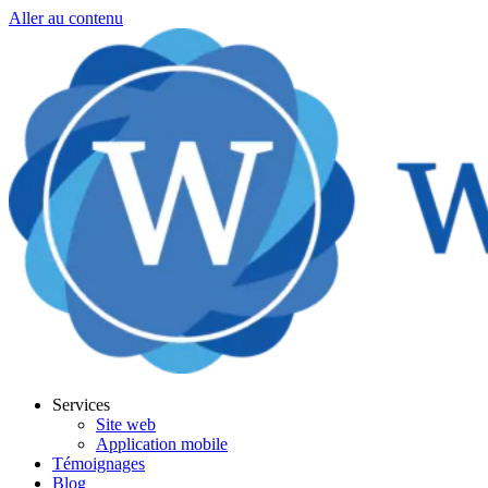
Aller au contenu
Services
Site web
Application mobile
Témoignages
Blog