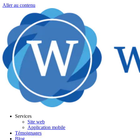
Aller au contenu
Services
Site web
Application mobile
Témoignages
Blog