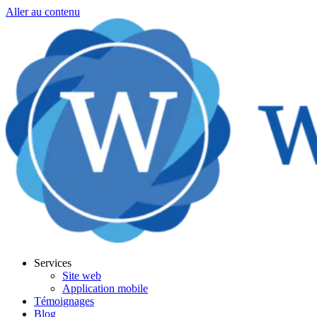
Aller au contenu
Services
Site web
Application mobile
Témoignages
Blog